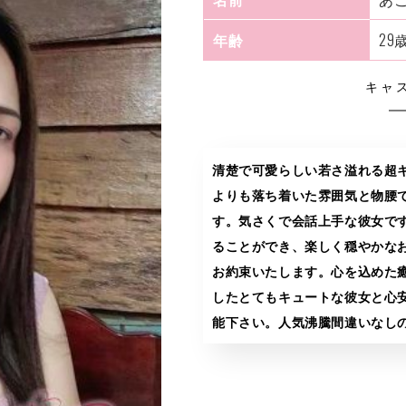
年齢
29
キャ
清楚で可愛らしい若さ溢れる超
よりも落ち着いた雰囲気と物腰
す。気さくで会話上手な彼女で
ることができ、楽しく穏やかな
お約束いたします。心を込めた
したとてもキュートな彼女と心
能下さい。人気沸騰間違いなし