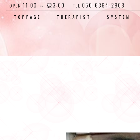
11:00 ～ 翌3:00
050-6864-2808
OPEN
TEL
TOPPAGE
THERAPIST
SYSTEM